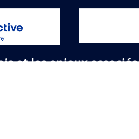
ais et les enjeux associé
’investissement immobili